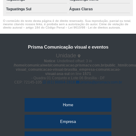
Taguatinga Sul
Águas Claras
O conteúdo do texto desta página é de direito reservado. Sua reprodução, parcial ou total,
mesmo citando nossos links, é proibida sem a autorização do autor. Crime de violação de
direito autoral – artigo 184 do Código Penal –
Lei 9610/98 - Lei de direitos autorais
.
Prisma Comunicação visual e eventos
Unidade
Notice
: Undefined offset: 3 in
/home/comunica/web/comunicacao.prismacv.com.br/public_html/comu
visual_comunicacao-visual-brasilia_empresa-comunicacao-
visual-asa-sul
on line
1571
- Quadra 01 Conjunto e Lote 06 Brasília - DF
CEP: 72145-105
(61) 98664-2818
prisma@prismacv.com.br
Home
Empresa