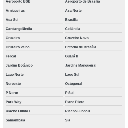
Aeroporto BSB
Aeroporto de Brasilia
Arniqueiras
Asa Norte
Asa Sul
Brasília
Candangolândia
Ceilândia
Cruzeiro
Cruzeiro Novo
Cruzeiro Velho
Entorno de Brasília
Fercal
Guará II
Jardim Botânico
Jardins Mangueiral
Lago Norte
Lago Sul
Noroeste
Octogonal
P Norte
P Sul
Park Way
Plano Piloto
Riacho Fundo I
Riacho Fundo II
Samambaia
Sia