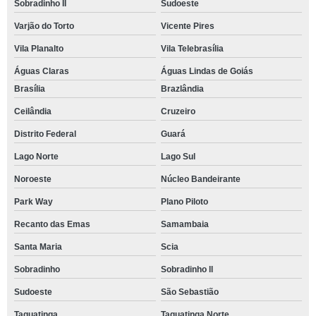
Sobradinho II
Sudoeste
Varjão do Torto
Vicente Pires
Vila Planalto
Vila Telebrasília
Águas Claras
Águas Lindas de Goiás
Brasília
Brazlândia
Ceilândia
Cruzeiro
Distrito Federal
Guará
Lago Norte
Lago Sul
Noroeste
Núcleo Bandeirante
Park Way
Plano Piloto
Recanto das Emas
Samambaia
Santa Maria
Scia
Sobradinho
Sobradinho ll
Sudoeste
São Sebastião
Taguatinga
Taguatinga Norte